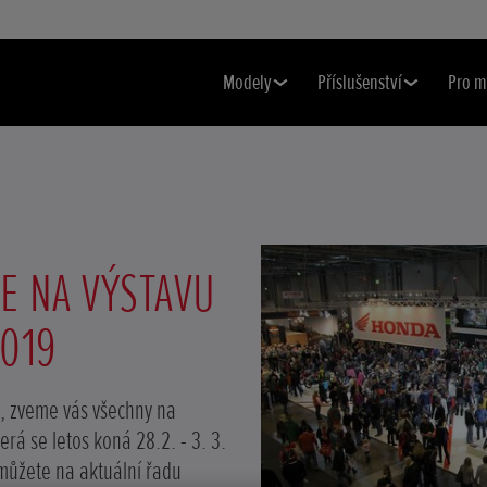
Modely
Příslušenství
Pro m
E NA VÝSTAVU
019
a, zveme vás všechny na
erá se letos koná 28.2. - 3. 3.
 můžete na aktuální řadu