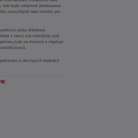
u, kde bude veřejnosti představeno
dou samozřejmě také novinky pro
venkovní ploše shlédnout
 který v rámci své motoškoly pod
pečnou jízdu na motorce a zlepšuje
častníků kurzů.
parkování a otevíracích hodinách
PNÉ: