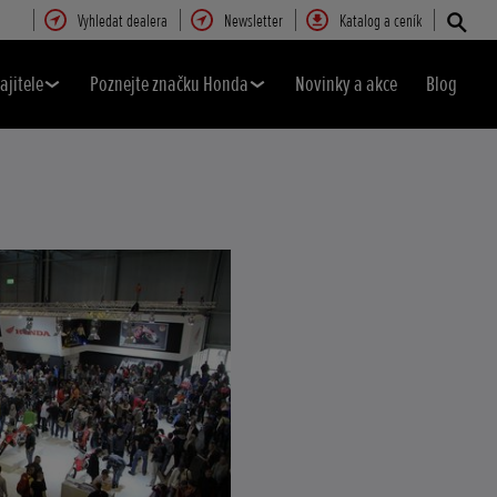
Vyhledat dealera
Newsletter
Katalog a ceník
ajitele
Poznejte značku Honda
Novinky a akce
Blog