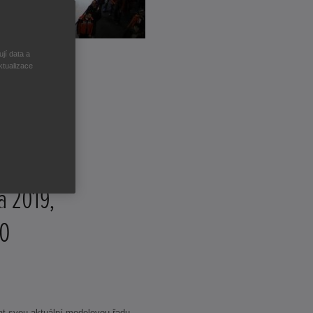
jí data a
ktualizace
a 2019,
PO
t svou aktuální modelovou řadu