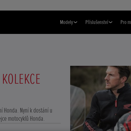
Modely
Příslušenství
Pro m
- KOLEKCE
í Honda. Nyní k dostání u
jce motocyklů Honda.