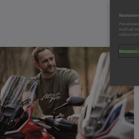
Nastaven
Pokračováním
používají sou
můžete kdykol
Nastavení 