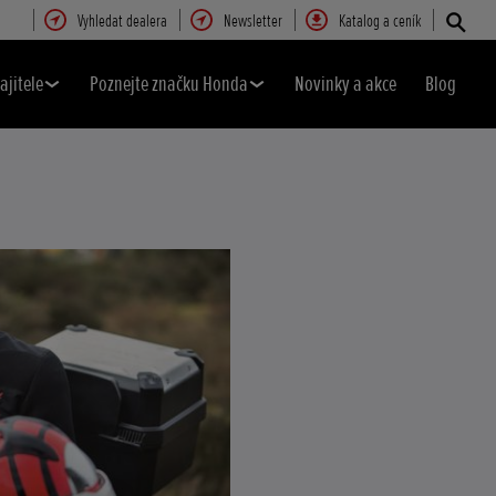
Vyhledat dealera
Newsletter
Katalog a ceník
ajitele
Poznejte značku Honda
Novinky a akce
Blog