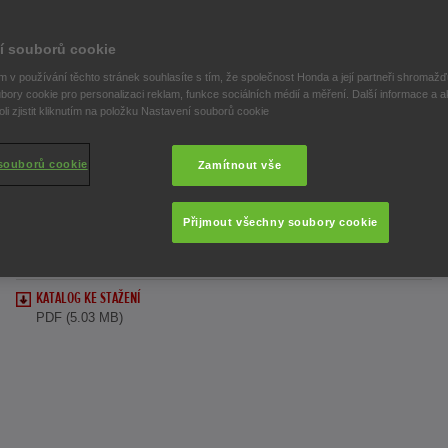
í souborů cookie
 v používání těchto stránek souhlasíte s tím, že společnost Honda a její partneři shromažďu
bory cookie pro personalizaci reklam, funkce sociálních médií a měření. Další informace a a
i zjistit kliknutím na položku Nastavení souborů cookie
Africa Twin - katalog
souborů cookie
Zamítnout vše
oblečení a příslušenství
Přijmout všechny soubory cookie
KATALOG KE STAŽENÍ
PDF (5.03 MB)