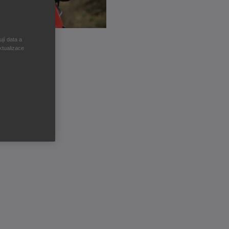
jí data a
ktualizace